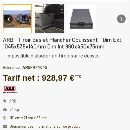
❮
❯
ARB - Tiroir Bas et Plancher Coulissant - Dim Ext
1045x535x140mm Dim Int 960x450x75mm
- impossible d'ajouter un tiroir sur le dessus
ARB-RF1045
Référence :
Tarif net :
928,97 €
TTC
ARB
24 Kg
110 cm x 21 cm x 58 cm
Demander des informations sur ce produit