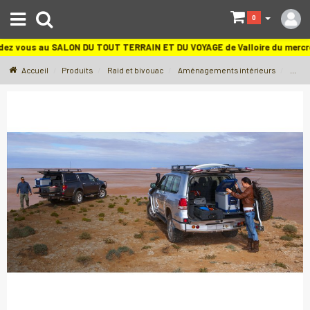
S
0
dez vous au SALON DU TOUT TERRAIN ET DU VOYAGE de Valloire du merc
Accueil
Produits
Raid et bivouac
Aménagements intérieurs
Tiroi