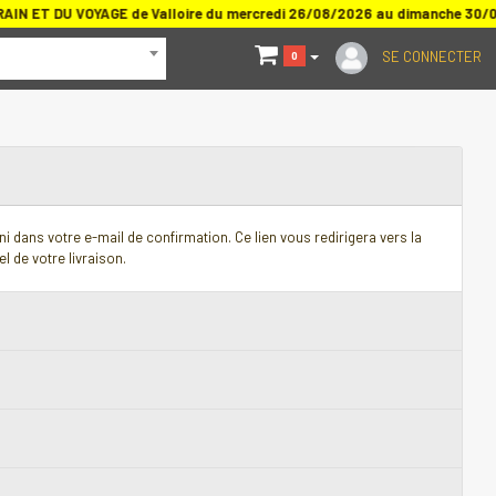
N ET DU VOYAGE de Valloire du mercredi 26/08/2026 au dimanche 30/
SE CONNECTER
0
i dans votre e-mail de confirmation. Ce lien vous redirigera vers la
l de votre livraison.