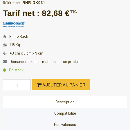
RHR-DK031
Référence :
Tarif net :
82,68 €
TTC
Rhino Rack
1.18 Kg
40 cm x 8 cm x 9 cm
Demander des informations sur ce produit
En stock
AJOUTER AU PANIER
Description
Compatibilité
Équivalences