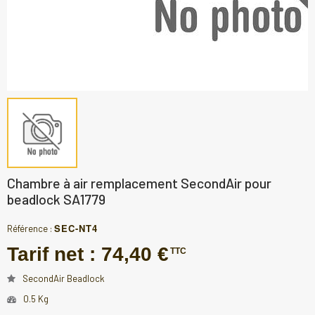
Chambre à air remplacement SecondAir pour
beadlock SA1779
SEC-NT4
Référence :
Tarif net :
74,40 €
TTC
SecondAir Beadlock
0.5 Kg