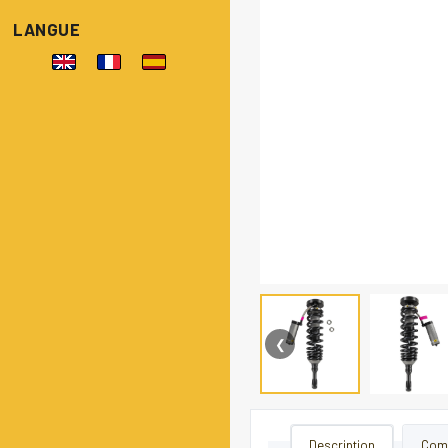
LANGUE
❮
Description
Comp