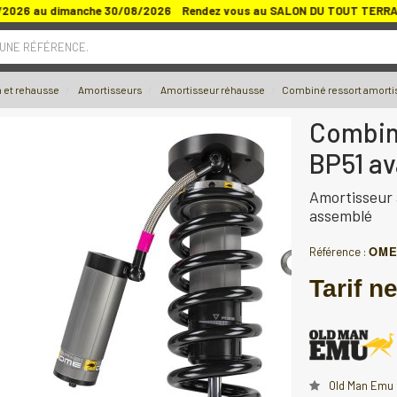
/2026 au dimanche 30/08/2026 Rendez vous au SALON DU TOUT TERRAIN 
 UNE RÉFÉRENCE.
 et rehausse
Amortisseurs
Amortisseur réhausse
Combiné ressort amorti
Combin
BP51 av
Amortisseur 
assemblé
OME
Référence :
Tarif ne
Old Man Emu