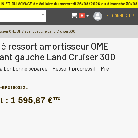
ET DU VOYAGE de Valloire du mercredi 26/08/2026 au dimanche 30/08
SE CONNECTER
0
sseur OME BP51 avant gauche Land Cruiser 300
é ressort amortisseur OME
ant gauche Land Cruiser 300
à bonbonne séparée - Ressort progressif - Pré-
-BP5190022L
t :
1 595,87 €
TTC