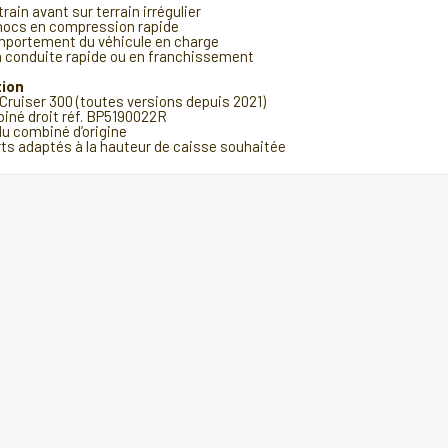
ain avant sur terrain irrégulier
chocs en compression rapide
portement du véhicule en charge
n conduite rapide ou en franchissement
tion
ruiser 300 (toutes versions depuis 2021)
iné droit réf. BP5190022R
 combiné d’origine
s adaptés à la hauteur de caisse souhaitée