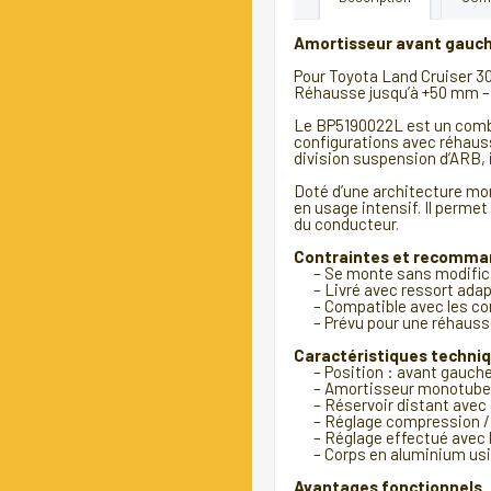
Amortisseur avant gauch
Pour Toyota Land Cruiser 300
Réhausse jusqu’à +50 mm – 
Le BP5190022L est un combin
configurations avec réhauss
division suspension d’ARB, i
Doté d’une architecture mon
en usage intensif. Il permet
du conducteur.
Contraintes et recomma
– Se monte sans modificati
– Livré avec ressort adapt
– Compatible avec les confi
– Prévu pour une réhauss
Caractéristiques techni
– Position : avant gauch
– Amortisseur monotube d
– Réservoir distant avec d
– Réglage compression / 
– Réglage effectué avec la
– Corps en aluminium usin
Avantages fonctionnels