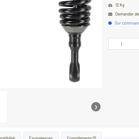
12 Kg
Demander des
Sur comman
❯
atibilité
Équivalences
Compléments (1)