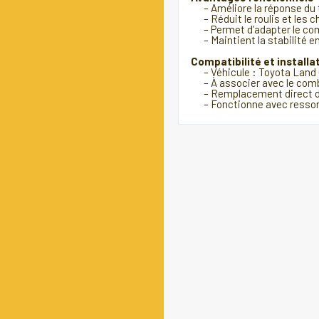
– Améliore la réponse du tr
– Réduit le roulis et les 
– Permet d’adapter le com
– Maintient la stabilité e
Compatibilité et installa
– Véhicule : Toyota Land C
– À associer avec le comb
– Remplacement direct du
– Fonctionne avec ressort