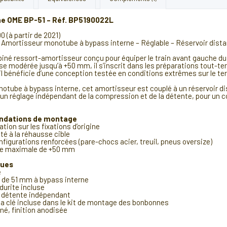
e OME BP-51 – Réf. BP5190022L
 (à partir de 2021)
Amortisseur monotube à bypass interne – Réglable – Réservoir dista
é ressort-amortisseur conçu pour équiper le train avant gauche du T
e modérée jusqu’à +50 mm, il s’inscrit dans les préparations tout-ter
l bénéficie d’une conception testée en conditions extrêmes sur le ter
otube à bypass interne, cet amortisseur est couplé à un réservoir di
 un réglage indépendant de la compression et de la détente, pour un co
ndations de montage
on sur les fixations d’origine
é à la réhausse cible
gurations renforcées (pare-chocs acier, treuil, pneus oversize)
e maximale de +50 mm
ques
e
e 51 mm à bypass interne
urite incluse
détente indépendant
 clé incluse dans le kit de montage des bonbonnes
é, finition anodisée