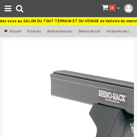
S
0
dez vous au SALON DU TOUT TERRAIN ET DU VOYAGE de Valloire du merc
Accueil
Produits
Raid et bivouac
Barres de toit
Kit barres de toit spécifique