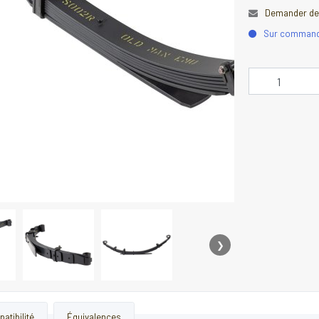
Demander des
Sur comman
❯
atibilité
Équivalences