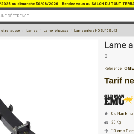
/2026 au dimanche 30/08/2026 Rendez vous au SALON DU TOUT TERRAIN
 UNE RÉFÉRENCE.
 et rehausse
Lames
Lame réhausse
Lame arrière HD BJ40 BJ42
Lame a
0
OME
Référence :
Tarif ne
Old Man Emu
26 Kg
110 cm x 11 c