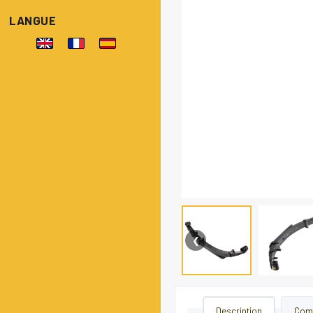
LANGUE
❮
Description
Comp