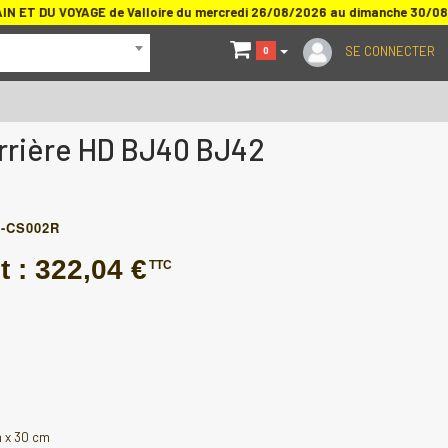
 ET DU VOYAGE de Valloire du mercredi 26/08/2026 au dimanche 30/08
SE CONNECTER
0
rrière HD BJ40 BJ42
-CS002R
t :
322,04 €
TTC
m x 30 cm