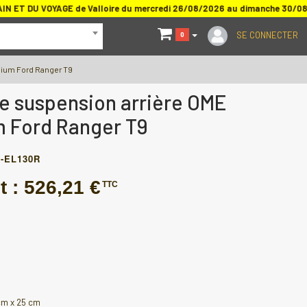
 ET DU VOYAGE de Valloire du mercredi 26/08/2026 au dimanche 30/0
SE CONNECTER
0
dium Ford Ranger T9
e suspension arrière OME
 Ford Ranger T9
-EL130R
t :
526,21 €
TTC
cm x 25 cm