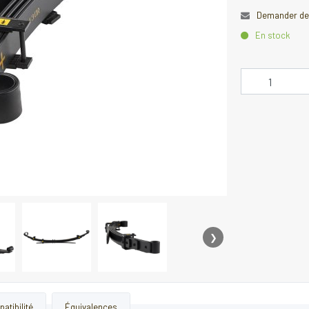
Demander des
En stock
❯
atibilité
Équivalences