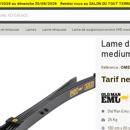
8/2026 au dimanche 30/08/2026 Rendez vous au SALON DU TOUT TERRAIN
 UNE RÉFÉRENCE.
 et rehausse
Lames
Lame réhausse
Lame de suspension arrière OME me
Lame d
medium
OME
Référence :
Tarif ne
Old Man Emu
25 Kg
130 cm x 20 