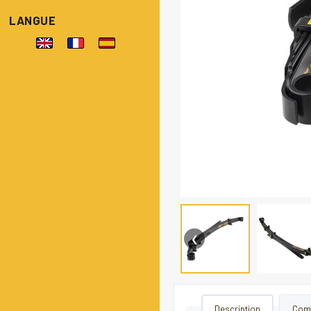
LANGUE
❮
Description
Comp