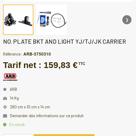
❮
❯
NO. PLATE BKT AND LIGHT YJ/TJ/JK CARRIER
ARB-5750310
Référence :
Tarif net :
159,83 €
TTC
ARB
14 Kg
260 cm x 10 cm x 14 cm
Demander des informations sur ce produit
En stock