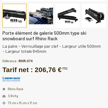
❮
❯
Porte élément de galerie 500mm type ski
snowboard surf Rhino Rack
La paire - Verrouillage par clef - Largeur utile 500mm
- Largeur totale 645mm
RHR-574
Référence :
Tarif net :
206,76 €
TTC
Rhino Rack
3.94 Kg
73 cm x 15 cm x 17 cm