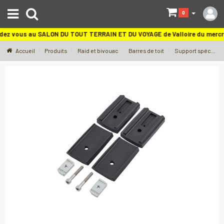
S
0
dez vous au SALON DU TOUT TERRAIN ET DU VOYAGE de Valloire du merc
Accueil
Produits
Raid et bivouac
Barres de toit
Support spécifique barre de toit