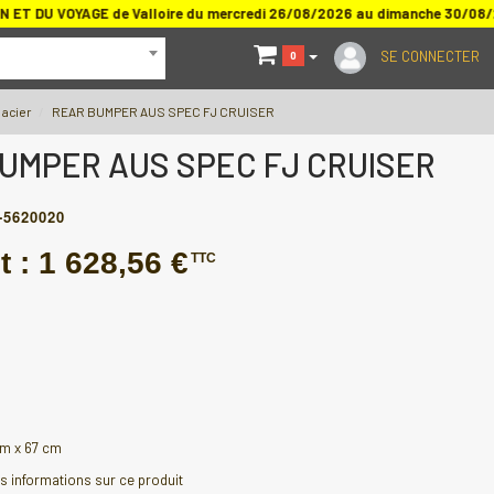
T DU VOYAGE de Valloire du mercredi 26/08/2026 au dimanche 30/08/
SE CONNECTER
0
 acier
REAR BUMPER AUS SPEC FJ CRUISER
UMPER AUS SPEC FJ CRUISER
-5620020
t :
1 628,56 €
TTC
cm x 67 cm
 informations sur ce produit