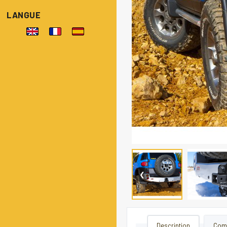
LANGUE
❮
Description
Comp