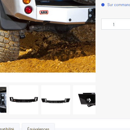
Sur comman
❯
atibilité
Équivalences