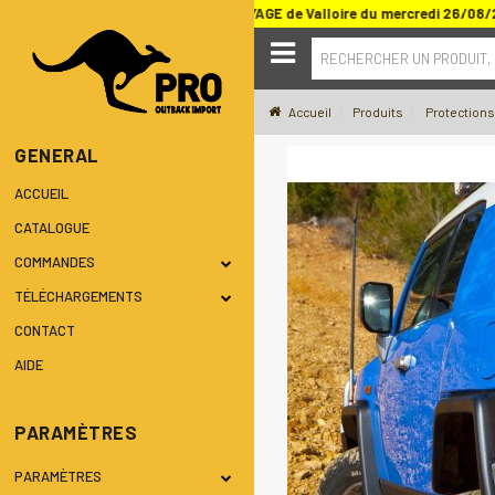
 SALON DU TOUT TERRAIN ET DU VOYAGE de Valloire du mercredi 26/08/
RECHERCHER UN PRODUIT,
Accueil
Produits
Protections
GENERAL
ACCUEIL
CATALOGUE
COMMANDES
TÉLÉCHARGEMENTS
CONTACT
AIDE
PARAMÈTRES
PARAMÈTRES