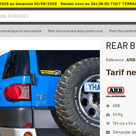
2026 au dimanche 30/08/2026 Rendez vous au SALON DU TOUT TERRAIN E
 UNE RÉFÉRENCE.
 mecanique et carrosserie
Pare chocs arrière avec porte roue
Pare choc arrière
REAR B
ARB
Référence :
Tarif ne
ARB
54 Kg
194 cm x 54 
Demander des