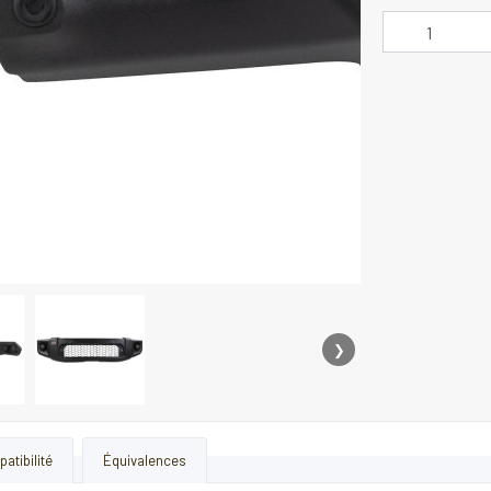
❯
atibilité
Équivalences