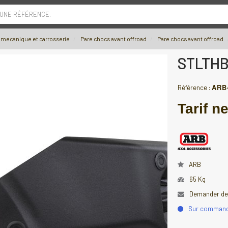
 UNE RÉFÉRENCE.
 mecanique et carrosserie
Pare chocs avant offroad
Pare chocs avant offroad
STLTHB
ARB
Référence :
Tarif ne
ARB
65 Kg
Demander des
Sur comman