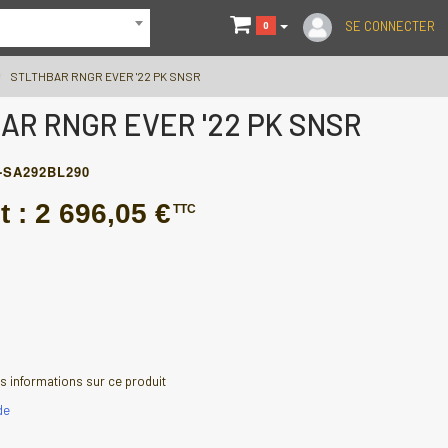
SE CONNECTER
0
STLTHBAR RNGR EVER '22 PK SNSR
AR RNGR EVER '22 PK SNSR
-SA292BL290
t :
2 696,05 €
TTC
 informations sur ce produit
de