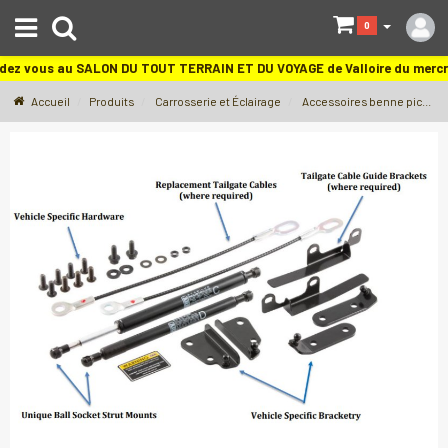
S
0
dez vous au SALON DU TOUT TERRAIN ET DU VOYAGE de Valloire du merc
Accueil
Produits
Carrosserie et Éclairage
Accessoires benne pick-up