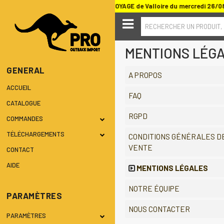
au SALON DU TOUT TERRAIN ET DU VOYAGE de Valloire du mercredi 26/0
RECHERCHER UN PRODUIT,
MENTIONS LÉG
GENERAL
A PROPOS
ACCUEIL
FAQ
CATALOGUE
RGPD
COMMANDES
TÉLÉCHARGEMENTS
CONDITIONS GÉNÉRALES D
VENTE
CONTACT
AIDE
MENTIONS LÉGALES
NOTRE ÉQUIPE
PARAMÈTRES
NOUS CONTACTER
PARAMÈTRES