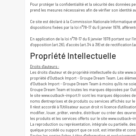
Pour protéger la confidentialité et la sécurité des données 
prend les mesures nécessaires afin de vérifier son identité a
Ce site est déclaré à la Commission Nationale Informatique e
dispositions fixées par la loi n°78-17 du 6 janvier 1978, afférent
En application de la loi n°78-17 du 6 janvier 1978 portant sur l’
d’opposition (art.26), d’accès (art.34 à 38) et de rectificatio
Propriété Intellectuelle
Droits d'auteurs :
Les droits d'auteur et de propriété intellectuelle du site www.
propriété d’Outback Import - Groupe Dream Team. Les élément
d’Outback Import - Groupe Dream Team à moins qu'ils ne soie
Groupe Dream Team et toutes les marques déposées par Out
le site www.outback-import.fr sont les marques déposées de 
noms d'entreprises et de produits ou services affichés sur le
Il n'est accordé à l'Utilisateur aucun droit ni licence d'utilisa
modifier, louer, prêter, vendre, distribuer ou créer des œuvr
les produits et les services offerts sur le site www.outback-im
La reproduction ou représentation, intégrale ou partielle, des
quelque procédé ou support que ce soit, est interdite et const
Seules les copies faites à titre d'information et exclusivemen