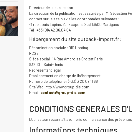
Directeur de la publication
La direction de la publication est assurée par M. Sébastien Pe
contact sur le site ou via les coordonnées suivantes :
41 rue Louis Lépine, Z.I. Ecopolis Sud 13500 Martigues
Tél : +33 (0)4.42.06.04.04
Hébergement du site outback-import.fr:
Dénomination sociale : DIS Hosting
RCS :
Siège social : 14 Rue Ambroise Croizat Paris
93200 – Saint-Denis
Représentant légal :
Etablissement en charge de l'hébergement :
Numéro de téléphone : (+33) 3 20 09 11 68
Site Web: http://www.group-dis.com
Email:
contact@group-dis.com
CONDITIONS GENERALES D'U
L'Utilisateur reconnaît avoir pris connaissance des présentes 
Informations techniques