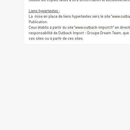
Liens hypertextes :
La mise en place de liens hypertextes vers le site "
www.outba
Publication.
Ceux établis à partir du site "
www.outback-import.
fr" en direc
responsabilité de Outback Import - Groupe Dream Team, que ce
ces sites ou à partir de ces sites.