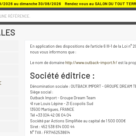
8/2026 au dimanche 30/08/2026 Rendez vous au SALON DU TOUT TERRAIN
 UNE RÉFÉRENCE.
ALES
En application des dispositions de l'article 6 III-1 de la Loi 
nous vous informons que :
Le nom de domaine
http://www.outback-import.fr/
est la pro
Société éditrice :
E
Dénomination sociale : OUTBACK IMPORT - GROUPE DREAM 
Siège social :
Outback Import - Groupe Dream Team
41 rue Louis Lépine - ZI Ecopolis Sud
13500 Martigues, FRANCE
Tél +33 (0)4 42 06 04 04
Société par Actions Simplifiée au capital de 1 500 000€
Siret : 452 538 614 000 44
N° TVA : FR71452538614