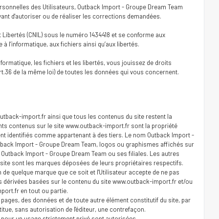
personnelles des Utilisateurs, Outback Import - Groupe Dream Team
vant d'autoriser ou de réaliser les corrections demandées.
t Libertés (CNIL) sous le numéro 1434418 et se conforme aux
e à l’informatique, aux fichiers ainsi qu’aux libertés.
informatique, les fichiers et les libertés, vous jouissez de droits
n (art.36 de la même loi) de toutes les données qui vous concernent.
outback-import.fr ainsi que tous les contenus du site restent la
s contenus sur le site www.outback-import.fr sont la propriété
nt identifiés comme appartenant à des tiers. Le nom Outback Import -
back Import - Groupe Dream Team, logos ou graphismes affichés sur
Outback Import - Groupe Dream Team ou ses filiales. Les autres
 site sont les marques déposées de leurs propriétaires respectifs.
tion de quelque marque que ce soit et l'Utilisateur accepte de ne pas
es dérivées basées sur le contenu du site www.outback-import.fr et/ou
port.fr en tout ou partie.
 pages, des données et de toute autre élément constitutif du site, par
itue, sans autorisation de l'éditeur, une contrefaçon.
t pour un usage strictement privé sont autorisées.