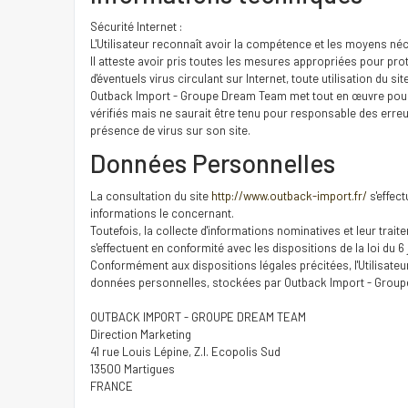
Sécurité Internet :
L'Utilisateur reconnaît avoir la compétence et les moyens néce
Il atteste avoir pris toutes les mesures appropriées pour pr
d'éventuels virus circulant sur Internet, toute utilisation du sit
Outback Import - Groupe Dream Team met tout en œuvre pour of
vérifiés mais ne saurait être tenu pour responsable des erreu
présence de virus sur son site.
Données Personnelles
La consultation du site
http://www.outback-import.fr/
s'effect
informations le concernant.
Toutefois, la collecte d'informations nominatives et leur trait
s'effectuent en conformité avec les dispositions de la loi du 6 j
Conformément aux dispositions légales précitées, l'Utilisateur
données personnelles, stockées par Outback Import - Groupe
OUTBACK IMPORT - GROUPE DREAM TEAM
Direction Marketing
41 rue Louis Lépine, Z.I. Ecopolis Sud
13500 Martigues
FRANCE