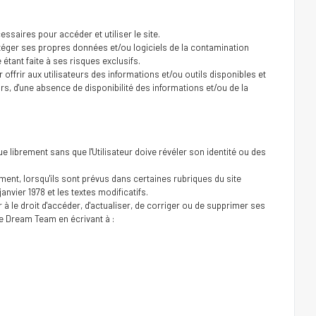
ssaires pour accéder et utiliser le site.
otéger ses propres données et/ou logiciels de la contamination
e étant faite à ses risques exclusifs.
frir aux utilisateurs des informations et/ou outils disponibles et
rs, d'une absence de disponibilité des informations et/ou de la
ue librement sans que l'Utilisateur doive révéler son identité ou des
ement, lorsqu'ils sont prévus dans certaines rubriques du site
anvier 1978 et les textes modificatifs.
 à le droit d'accéder, d'actualiser, de corriger ou de supprimer ses
 Dream Team en écrivant à :